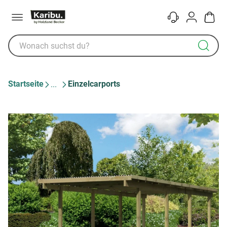
Menü
Kontakt
Konto
Warenk
Startseite
Einzelcarports