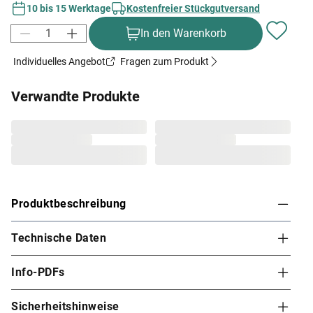
10 bis 15 Werktage
Kostenfreier Stückgutversand
In den Warenkorb
Individuelles Angebot
Fragen zum Produkt
Verwandte Produkte
Produktbeschreibung
Technische Daten
AKUBI Doppelschaukel "Felix" mit Klettergerüst
und Rutsche
Info-PDFs
Großer Schaukelspaß für Ihre Kleinen.
Sicherheitshinweise
Klettergerüst und Rutsche