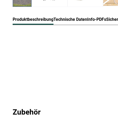
Produktbeschreibung
Technische Daten
Info-PDFs
Siche
KARIBU Gartenhaus Askola Steck-/S
Dieses klassische Gartenhaus überzeugt mit seiner Prakti
unaufdringlichen Designs fügt es sich in jede Umgebung 
Heimeligkeit aus. Ob als Unterstellplatz für Gartengeräte
klassische Gartenhaus bietet Raum für Deine individuell
Die Grundfläche des Gartenhauses beträgt 6,35 m² mit e
optimale Raumnutzung wird dank einer Firsthöhe von 2
Bei der Erstellung des Fundaments orientiere Dich an dem
Montageanleitung! Produktblätter, Montageanleitungen un
Produkttabelle.
Steck- und Schraubsystem
Zubehör
Ein Gartenhaus mit Systembauweise ist eine günstige Alt