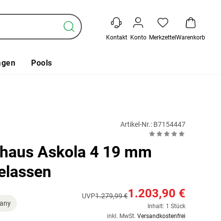
Kontakt
Konto
Merkzettel
Warenkorb
agen
Pools
Artikel-Nr.: B7154447
haus Askola 4 19 mm
elassen
1.203,90 €
UVP
1.279,99 €
any
Inhalt: 1 Stück
inkl. MwSt.
Versandkostenfrei