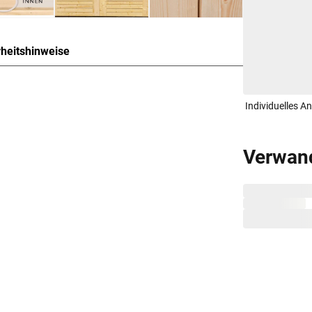
rheitshinweise
chraubsystem Pultdach
Individuelles A
kabilität. Dank seines traditionsbewussten,
perfekt ein und strahlt dabei Gemütlichkeit und
Verwan
, Grill, Fahrrad oder als Hobbyraum - das
en Bedürfnisse.
inem Sockelmaß von 298 x 213 cm (B x T). Eine
11 cm gewährt.
 Grundriss bzw. an der mitgelieferten
d weitere wichtige Hinweise findest Du unter der
ernative zur Blockbohlenbauweise. Bei dieser