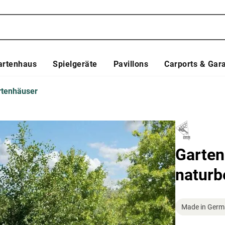
artenhaus
Spielgeräte
Pavillons
Carports & Gar
rtenhäuser
Garten
naturb
Made in Germ