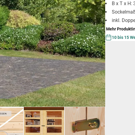
B x T x H:
Sockelmaß:
inkl. Doppe
Mehr Produkti
10 bis 15 W