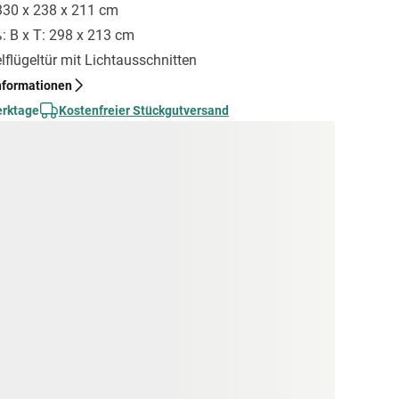
 330 x 238 x 211 cm
 B x T: 298 x 213 cm
lflügeltür mit Lichtausschnitten
nformationen
erktage
Kostenfreier Stückgutversand