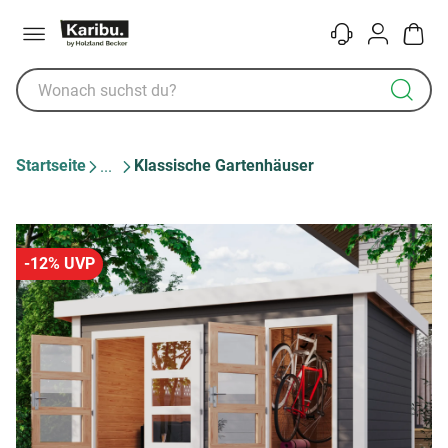
Menü
Kontakt
Konto
Warenk
Startseite
Klassische Gartenhäuser
-12% UVP