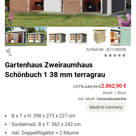
Artikel-Nr.: B7158058
Gartenhaus Zweiraumhaus
Schönbuch 1 38 mm terragrau
2.862,90 €
UVP
3.249,99 €
Inhalt: 1 Stück
inkl. MwSt.
Versandkostenfrei
Made in Germany
B x T x H: 398 x 273 x 227 cm
Sockelmaß: B x T: 362 x 242 cm
inkl. Doppelflügeltür + 2 Räume