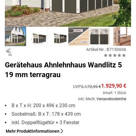
Artikel-Nr.: B7150606
Gerätehaus Ahnlehnhaus Wandlitz 5
19 mm terragrau
1.929,90 €
UVP
2.179,99 €
Inhalt: 1 Stück
inkl. MwSt.
Versandkostenfrei
B x T x H: 200 x 496 x 230 cm
Sockelmaß: B x T: 178 x 439 cm
inkl. Doppelflügeltür + 3 Fenster
Mehr Produktinformationen