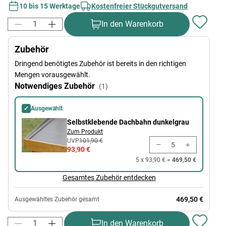
10 bis 15 Werktage
Kostenfreier Stückgutversand
In den Warenkorb
Zubehör
Dringend benötigtes Zubehör ist bereits in den richtigen
Mengen vorausgewählt.
Notwendiges Zubehör
(1)
✓
Ausgewählt
Selbstklebende Dachbahn dunkelgrau
Selbstklebende Dachbahn dunkelgrau
Zum Produkt
UVP
101,90 €
93,90 €
5 x 93,90 € =
469,50 €
Gesamtes Zubehör entdecken
469,50 €
Ausgewähltes Zubehör gesamt
In den Warenkorb