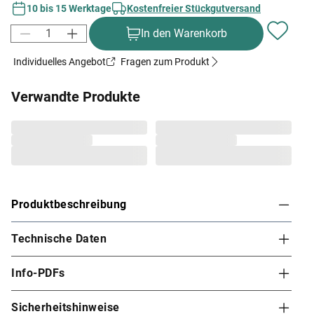
10 bis 15 Werktage
Kostenfreier Stückgutversand
In den Warenkorb
Individuelles Angebot
Fragen zum Produkt
Verwandte Produkte
Produktbeschreibung
Technische Daten
KARIBU Gerätehaus Anlehnhaus Bomlitz 3
19 mm naturbelassen
Info-PDFs
Klein, aber fein – dieses Gerätehaus aus robustem Holz
bietet ausreichend Stauraum, ohne dabei viel Platz im
Sicherheitshinweise