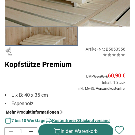
Artikel-Nr.: B5053356
Kopfstütze Premium
60,90 €
UVP
66,90 €
Inhalt: 1 Stück
inkl. MwSt.
Versandkostenfrei
L x B: 40 x 35 cm
Espenholz
Mehr Produktinformationen
7 bis 10 Werktage
Kostenfreier Stückgutversand
In den Warenkorb