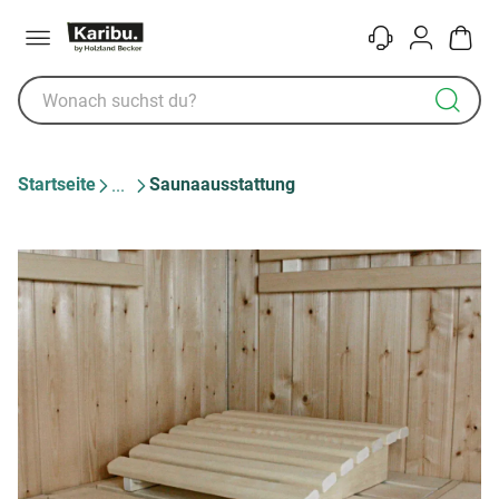
Menü
Kontakt
Konto
Warenk
Startseite
Saunaausstattung