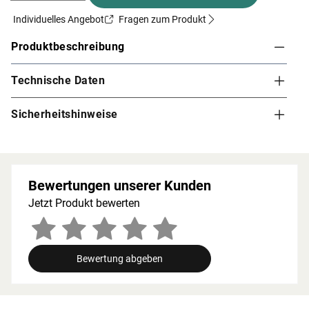
Individuelles Angebot
Fragen zum Produkt
Produktbeschreibung
Die Kopfstütze Premium aus Espenholz sorgt für
Technische Daten
entspanntes Liegen. Die Maße betragen 40 x 35 cm.
Sicherheitshinweise
Bewertungen unserer Kunden
Jetzt Produkt bewerten
Bewertung abgeben