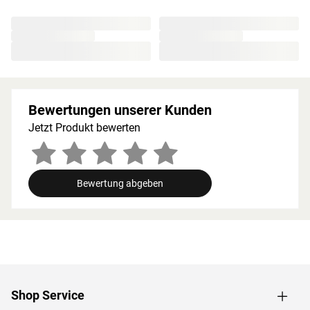
Splittergefahr vorweist sowie frei von Astlöchern und
Harz ist. Wegen der guten Wärmespeicherkapazität
werden starke Temperatursprünge vermieden. Die hohen
Temperaturen bleiben auf diese Weise lange erhalten
und werden in angenehmem Maß abgegeben.
Holzeigene Harze und ätherischen Öle, die beim
Bewertungen unserer Kunden
Saunieren freigesetzt werden, runden das Erlebnis auf
natürliche Weise ab.
Jetzt Produkt bewerten
Bei der Montage einer Sauna muss ein Mindestabstand
von 10 cm zu Wänden und Decke unbedingt eingehalten
werden, um gute Luftzirkulation zu gewährleisten. So
Bewertung abgeben
kann feucht-warme Luft besser abziehen. In diesem
Zusammenhang müssen die Mindestraumhöhe und -
breite beachtet werden.
Grundausstattung
Innenmaße: Die Innenmaße dieser Sauna mit B 185 × T
Shop Service
185 × H 192 cm erlauben es, dass 2-3 Personen
gleichzeitig saunieren können.