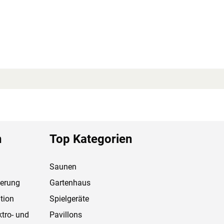
 H 192 cm erlauben es, dass 2-3 Personen gleichzeitig
unagast besonders angenehm. In der Grundausstattung
1 Liege ca. 62 cm breit, 1 Liege ca. 52 cm breit,
rmschön und sehr beliebt. Zudem ermöglicht der direkte
nkommen im Inneren der Sauna.
ahmen aus Massivholz, besteht aus einem 8 mm
n
Top Kategorien
l wärmebehandelt und unempfindlich gegenüber
8 x 187,1 cm und das Durchgangsmaß 64 x 173
Saunen
d können mithilfe eines Exzenters exakt
steht außen aus Edelstahl und im Inneren aus
ferung
Gartenhaus
 Magnetverschluss.
tion
Spielgeräte
ktro- und
Pavillons