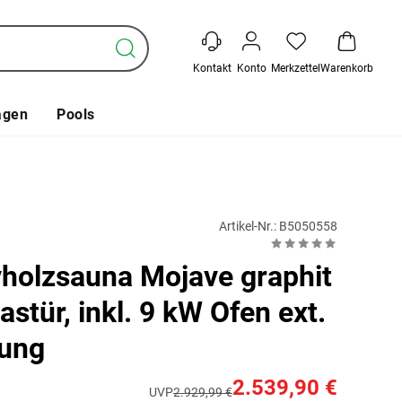
Kontakt
Konto
Merkzettel
Warenkorb
agen
Pools
Artikel-Nr.: B5050558
holzsauna Mojave graphit
stür, inkl. 9 kW Ofen ext.
rung
2.539,90 €
UVP
2.929,99 €