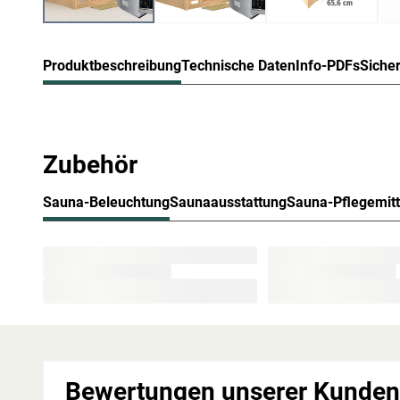
Produktbeschreibung
Technische Daten
Info-PDFs
Siche
Karibu Innensauna Mojave in Massiv
Zubehör
38 mm Vollholz-Bohlen und ein mit Mineralwolle und Sof
Gerüst für diese Massivholzsauna. Für gute Formstabili
das praktische Steck- und Schraubsystem, zum anderen d
Sauna-Beleuchtung
Saunaausstattung
Sauna-Pflegemitt
Das massive Fichtenholz ist für den Saunabau besonders 
Splittergefahr vorweist sowie frei von Astlöchern und H
werden starke Temperatursprünge vermieden. Die hohen 
erhalten und werden in angenehmem Maß abgegeben. Hol
Saunieren freigesetzt werden, runden das Erlebnis auf na
Bei der Montage einer Sauna muss ein Mindestabstand
eingehalten werden, um gute Luftzirkulation zu gewährle
abziehen. In diesem Zusammenhang müssen die Mindest
Bewertungen unserer Kunden