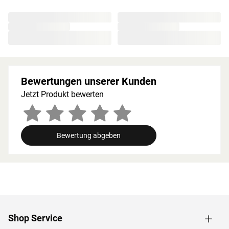
besonders beliebt, da die Holzstruktur eine geringe
Splittergefahr vorweist sowie frei von Astlöchern und
Harz ist. Wegen der guten Wärmespeicherkapazität
werden starke Temperatursprünge vermieden. Die hohen
Temperaturen bleiben auf diese Weise lange erhalten
und werden in angenehmem Maß abgegeben.
Bewertungen unserer Kunden
Holzeigene Harze und ätherischen Öle, die beim
Saunieren freigesetzt werden, runden das Erlebnis auf
Jetzt Produkt bewerten
natürliche Weise ab.
Bei der Montage einer Sauna muss ein Mindestabstand
von 10 cm zu Wänden und Decke unbedingt eingehalten
Bewertung abgeben
werden, um gute Luftzirkulation zu gewährleisten. So
kann feucht-warme Luft besser abziehen. In diesem
Zusammenhang müssen die Mindestraumhöhe und -
breite beachtet werden.
Grundausstattung
Shop Service
Innenmaße: Die Innenmaße dieser Sauna mit B 185 × T