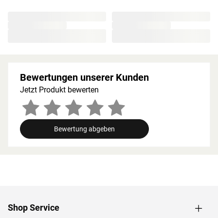
besonders beliebt, da die Holzstruktur eine geringe
Splittergefahr vorweist sowie frei von Astlöchern und
Harz ist. Wegen der guten Wärmespeicherkapazität
werden starke Temperatursprünge vermieden. Die hohen
Temperaturen bleiben auf diese Weise lange erhalten
und werden in angenehmem Maß abgegeben.
Bewertungen unserer Kunden
Holzeigene Harze und ätherischen Öle, die beim
Saunieren freigesetzt werden, runden das Erlebnis auf
Jetzt Produkt bewerten
natürliche Weise ab.
Bei der Montage einer Sauna muss ein Mindestabstand
von 10 cm zu Wänden und Decke unbedingt eingehalten
Bewertung abgeben
werden, um gute Luftzirkulation zu gewährleisten. So
kann feucht-warme Luft besser abziehen. In diesem
Zusammenhang müssen die Mindestraumhöhe und -
breite beachtet werden.
Grundausstattung
Shop Service
Innenmaße: Die Innenmaße dieser Sauna mit B 185 × T