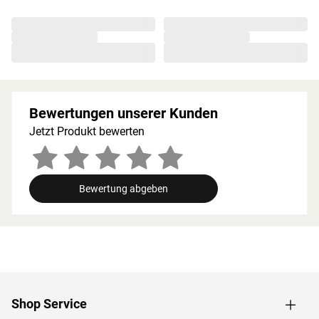
besonders beliebt, da die Holzstruktur eine geringe
Splittergefahr vorweist sowie frei von Astlöchern und
Harz ist. Wegen der guten Wärmespeicherkapazität
werden starke Temperatursprünge vermieden. Die hohen
Temperaturen bleiben auf diese Weise lange erhalten
und werden in angenehmem Maß abgegeben.
Bewertungen unserer Kunden
Holzeigene Harze und ätherischen Öle, die beim
Saunieren freigesetzt werden, runden das Erlebnis auf
Jetzt Produkt bewerten
natürliche Weise ab.
Bei der Montage einer Sauna muss ein Mindestabstand
von 10 cm zu Wänden und Decke unbedingt eingehalten
Bewertung abgeben
werden, um gute Luftzirkulation zu gewährleisten. So
kann feucht-warme Luft besser abziehen. In diesem
Zusammenhang müssen die Mindestraumhöhe und -
breite beachtet werden.
Grundausstattung
Shop Service
Innenmaße: Die Innenmaße dieser Sauna mit B 185 × T