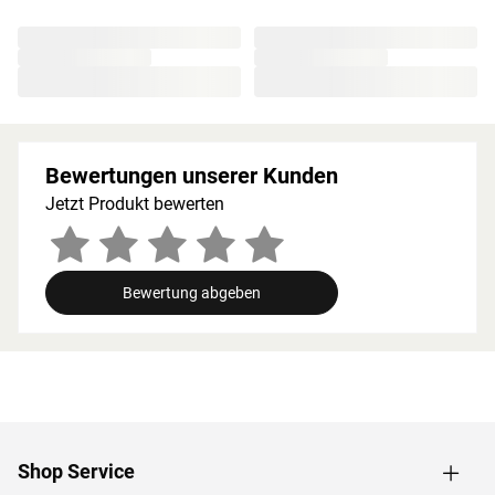
besonders beliebt, da die Holzstruktur eine geringe
Splittergefahr vorweist sowie frei von Astlöchern und
Harz ist. Wegen der guten Wärmespeicherkapazität
werden starke Temperatursprünge vermieden. Die hohen
Temperaturen bleiben auf diese Weise lange erhalten
und werden in angenehmem Maß abgegeben.
Bewertungen unserer Kunden
Holzeigene Harze und ätherischen Öle, die beim
Saunieren freigesetzt werden, runden das Erlebnis auf
Jetzt Produkt bewerten
natürliche Weise ab.
Bei der Montage einer Sauna muss ein Mindestabstand
von 10 cm zu Wänden und Decke unbedingt eingehalten
Bewertung abgeben
werden, um gute Luftzirkulation zu gewährleisten. So
kann feucht-warme Luft besser abziehen. In diesem
Zusammenhang müssen die Mindestraumhöhe und -
breite beachtet werden.
Grundausstattung
Shop Service
Innenmaße: Die Innenmaße dieser Sauna mit B 225 x T