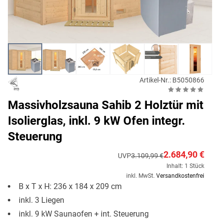
Artikel-Nr.: B5050866
Massivholzsauna Sahib 2 Holztür mit
Isolierglas, inkl. 9 kW Ofen integr.
Steuerung
2.684,90 €
UVP
3.109,99 €
Inhalt: 1 Stück
inkl. MwSt.
Versandkostenfrei
B x T x H: 236 x 184 x 209 cm
inkl. 3 Liegen
inkl. 9 kW Saunaofen + int. Steuerung