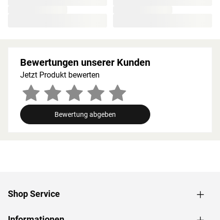
Splittergefahr vorweist sowie frei von Astlöchern und
Harz ist. Wegen der guten Wärmespeicherkapazität
werden starke Temperatursprünge vermieden. Die hohen
Temperaturen bleiben auf diese Weise lange erhalten
und werden in angenehmem Maß abgegeben.
Bewertungen unserer Kunden
Holzeigene Harze und ätherischen Öle, die beim
Saunieren freigesetzt werden, runden das Erlebnis auf
Jetzt Produkt bewerten
natürliche Weise ab.
Bei der Montage einer Sauna muss ein Mindestabstand
von 10 cm zu Wänden und Decke unbedingt eingehalten
Bewertung abgeben
werden, um gute Luftzirkulation zu gewährleisten. So
kann feucht-warme Luft besser abziehen. In diesem
Zusammenhang müssen die Mindestraumhöhe und -
breite beachtet werden.
Grundausstattung
Shop Service
Innenmaße: Die Innenmaße dieser Sauna mit B 219 × T
185 × H 192 cm erlauben es, dass 2-3 Personen
gleichzeitig saunieren können.
Informationen