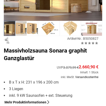
Artikel-Nr.: B5050827
Massivholzsauna Sonara graphit
Ganzglastür
2.660,90 €
UVP
3.079,99 €
Inhalt: 1 Stück
inkl. MwSt.
Versandkostenfrei
B x T x H: 231 x 196 x 200 cm
3 Liegen
inkl. 9 kW Saunaofen + ext. Steuerung
Mehr Produktinformationen