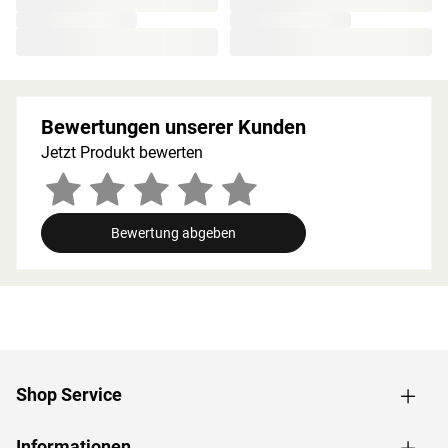
Splittergefahr vorweist sowie frei von Astlöchern und
Harz ist. Wegen der guten Wärmespeicherkapazität
werden starke Temperatursprünge vermieden. Die hohen
Temperaturen bleiben auf diese Weise lange erhalten
und werden in angenehmem Maß abgegeben.
Bewertungen unserer Kunden
Holzeigene Harze und ätherischen Öle, die beim
Saunieren freigesetzt werden, runden das Erlebnis auf
Jetzt Produkt bewerten
natürliche Weise ab.
Bei der Montage einer Sauna muss ein Mindestabstand
von 10 cm zu Wänden und Decke unbedingt eingehalten
Bewertung abgeben
werden, um gute Luftzirkulation zu gewährleisten. So
kann feucht-warme Luft besser abziehen. In diesem
Zusammenhang müssen die Mindestraumhöhe und -
breite beachtet werden.
Grundausstattung
Shop Service
Innenmaße: Die Innenmaße dieser Sauna mit B 219 × T
185 × H 192 cm erlauben es, dass 2-3 Personen
gleichzeitig saunieren können.
Informationen