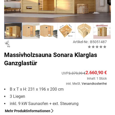
Artikel-Nr.: B5051487
Massivholzsauna Sonara Klarglas
Ganzglastür
2.660,90 €
UVP
3.079,99 €
Inhalt: 1 Stück
inkl. MwSt.
Versandkostenfrei
B x T x H: 231 x 196 x 200 cm
3 Liegen
inkl. 9 kW Saunaofen + ext. Steuerung
Mehr Produktinformationen