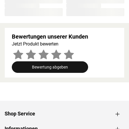
Splittergefahr vorweist sowie frei von Astlöchern und
Harz ist. Wegen der guten Wärmespeicherkapazität
werden starke Temperatursprünge vermieden. Die hohen
Temperaturen bleiben auf diese Weise lange erhalten
und werden in angenehmem Maß abgegeben.
Bewertungen unserer Kunden
Holzeigene Harze und ätherischen Öle, die beim
Saunieren freigesetzt werden, runden das Erlebnis auf
Jetzt Produkt bewerten
natürliche Weise ab.
Bei der Montage einer Sauna muss ein Mindestabstand
von 10 cm zu Wänden und Decke unbedingt eingehalten
Bewertung abgeben
werden, um gute Luftzirkulation zu gewährleisten. So
kann feucht-warme Luft besser abziehen. In diesem
Zusammenhang müssen die Mindestraumhöhe und -
breite beachtet werden.
Grundausstattung
Shop Service
Innenmaße: Die Innenmaße dieser Sauna mit B 219 × T
185 × H 192 cm erlauben es, dass 2-3 Personen
gleichzeitig saunieren können.
Informationen