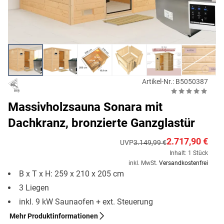
Artikel-Nr.: B5050387
Massivholzsauna Sonara mit
Dachkranz, bronzierte Ganzglastür
2.717,90 €
UVP
3.149,99 €
Inhalt: 1 Stück
inkl. MwSt.
Versandkostenfrei
B x T x H: 259 x 210 x 205 cm
3 Liegen
inkl. 9 kW Saunaofen + ext. Steuerung
Mehr Produktinformationen