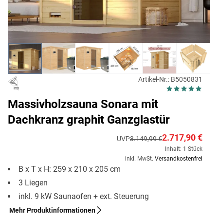
Artikel-Nr.: B5050831
Massivholzsauna Sonara mit
Dachkranz graphit Ganzglastür
2.717,90 €
UVP
3.149,99 €
Inhalt: 1 Stück
inkl. MwSt.
Versandkostenfrei
B x T x H: 259 x 210 x 205 cm
3 Liegen
inkl. 9 kW Saunaofen + ext. Steuerung
Mehr Produktinformationen