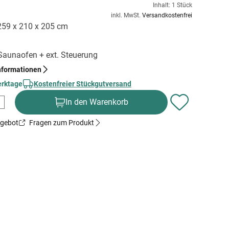
Inhalt: 1 Stück
inkl. MwSt.
Versandkostenfrei
 259 x 210 x 205 cm
 Saunaofen + ext. Steuerung
nformationen
erktage
Kostenfreier Stückgutversand
In den Warenkorb
ngebot
Fragen zum Produkt