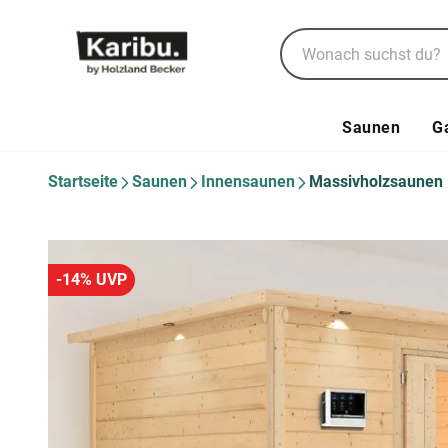
Saunen
G
Startseite
Saunen
Innensaunen
Massivholzsaunen
-14% UVP