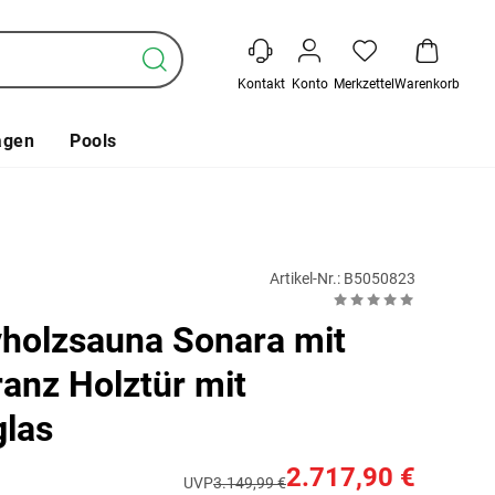
Kontakt
Konto
Merkzettel
Warenkorb
agen
Pools
Artikel-Nr.: B5050823
holzsauna Sonara mit
anz Holztür mit
glas
2.717,90 €
UVP
3.149,99 €