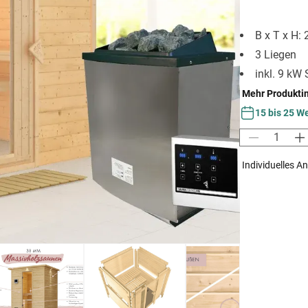
B x T x H:
3 Liegen
inkl. 9 kW
Mehr Produkti
15 bis 25 W
Individuelles A