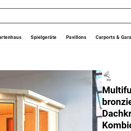
artenhaus
Spielgeräte
Pavillons
Carports & Gar
Multif
bronzi
Dachkr
Kombio