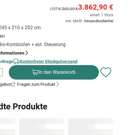
3.862,90 €
UVP
4.569,99 €
Inhalt: 1 Stück
inkl. MwSt.
Versandkostenfrei
 245 x 210 x 202 cm
gen
 Bio-Kombiofen + ext. Steuerung
nformationen
erktage
Kostenfreier Stückgutversand
In den Warenkorb
ngebot
Fragen zum Produkt
dte Produkte