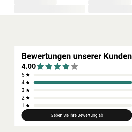
Grundausstattung
Innenmaße: Die Innenmaße dieser Sauna mit B 216 x T 181 x
saunieren können.
Saunaliegen: Mit 3 Liegen wird das Erlebnis für jeden Sa
sind folgende Liegebänke enthalten: 3 Liegen, jeweils ca. 57
Eckeinstieg: Besonders gut eignet sie sich für kleine Räume.
jeden Raum integrierbar - äußerst kompakt und platzsparen
Bewertungen unserer Kunden
Spiegelbar: Bei dieser Sauna ist ein spiegelverkehrter Auf
4.00
oder links positioniert werden.
Fenster: Diese Sauna hat 4 Fenster, bronziert, Lichtausschni
5
aus bronziertem Isolierglas sorgt für eine moderne Optik u
4
großzügige Glasfläche vergrößert die Sauna optisch und sc
3
Dachkranz: Der im Paket enthaltene Dachkranz mit integri
2
Sauna.
1
Türvariante
Geben Sie Ihre Bewertung ab
Die 8 mm starke bronzierte Ganzglastür ist in einen Tür
verwendete Einscheibensicherheitsglas ist speziell wä