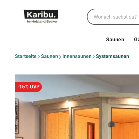
Saunen
G
Startseite
Saunen
Innensaunen
Systemsaunen
-15% UVP