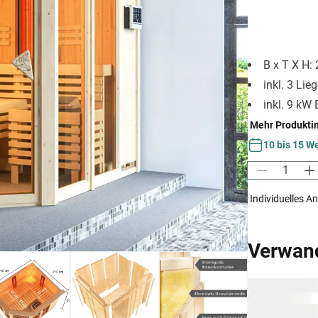
B x T X H:
inkl. 3 Lie
inkl. 9 kW
Mehr Produkti
10 bis 15 W
Individuelles A
Verwan