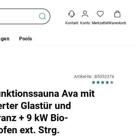
Kontakt
Konto
Merkzettel
Warenkorb
agen
Pools
Artikel-Nr.: B5052376
unktionssauna Ava mit
erter Glastür und
anz + 9 kW Bio-
fen ext. Strg.