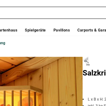
artenhaus
Spielgeräte
Pavillons
Carports & Gar
ung
Salzkri
L x B x H: 
inkl. 3 kg 