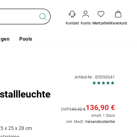
Kontakt
Konto
Merkzettel
Warenkorb
agen
Pools
Artikel-Nr.: B5050041
stallleuchte
136,90 €
UVP
149,90 €
Inhalt: 1 Stück
inkl. MwSt.
Versandkostenfrei
25 x 25 x 28 cm
Salzsteine