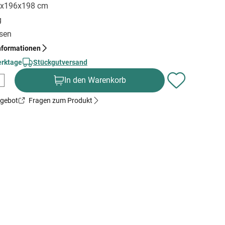
6x196x198 cm
g
sen
nformationen
erktage
Stückgutversand
In den Warenkorb
ngebot
Fragen zum Produkt