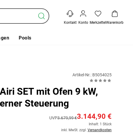
Kontakt
Konto
Merkzettel
Warenkorb
agen
Pools
Artikel-Nr.: B5054025
Airi SET mit Ofen 9 kW,
terner Steuerung
3.144,90 €
UVP
3.679,99 €
Inhalt: 1 Stück
inkl. MwSt. zzgl.
Versandkosten