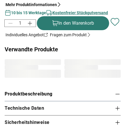
Mehr Produktinformationen
10 bis 15 Werktage
Kostenfreier Stückgutversand
In den Warenkorb
Individuelles Angebot
Fragen zum Produkt
Verwandte Produkte
Produktbeschreibung
Technische Daten
Karibu Innensauna Alcinda in Systembauweise
für 2-3 Personen
Sicherheitshinweise
Dieses Saunamodell – eine System- bzw. Elementsauna