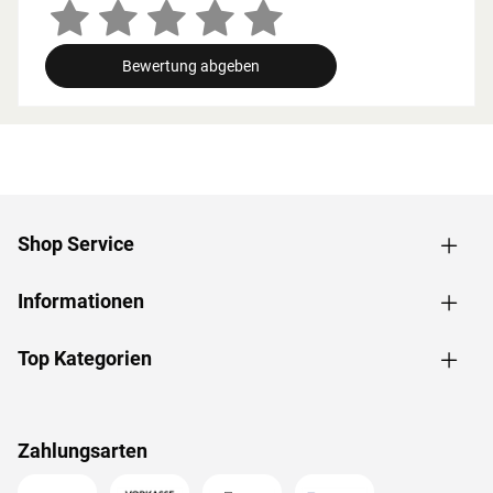
Zusammenhang müssen die Mindestraumhöhe und -
breite beachtet werden.
Bewertung abgeben
Grundausstattung
Innenmaße: Die Innenmaße dieser Sauna mit B 216 x T
216 x H 192 cm erlauben es, dass 2-3 Personen
gleichzeitig saunieren können.
Saunaliegen: Auf 3 Liegen aus massivem Espenholz wird
das Sauna-Erlebnis besonders bequem. Folgende
Shop Service
Saunabänke werden mitgeliefert: 3 Liegen, jeweils ca. 57
cm breit, (massives Espenholz).
Informationen
Eckeinstieg: Besonders gut eignet sie sich für kleine
Räume. Sie nutzt jeden Quadratmeter sinnvoll und ist in
nahezu jeden Raum integrierbar - äußerst kompakt und
Top Kategorien
platzsparend.
Fenster: Diese Sauna verfügt über 4 Fenster, bronziert,
Lichtausschnitt: 32 x 175,5 cm. Die bodentiefe
Zahlungsarten
Fensterfront aus bronziertem Isolierglas hält zuverlässig
die Wärme im Saunainneren. Die großzügige Glasfläche