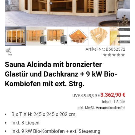
Artikel-Nr.: B5052372
Sauna Alcinda mit bronzierter
Glastür und Dachkranz + 9 kW Bio-
Kombiofen mit ext. Strg.
3.362,90 €
UVP
3.949,99 €
Inhalt: 1 Stück
inkl. MwSt.
Versandkostenfrei
B x T X H: 245 x 245 x 202 cm
inkl. 3 Liegen
inkl. 9 kW Bio-Kombiofen + ext. Steuerung