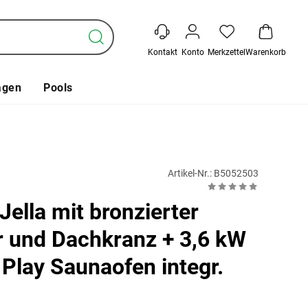
Kontakt
Konto
Merkzettel
Warenkorb
agen
Pools
Artikel-Nr.: B5052503
Jella mit bronzierter
r und Dachkranz + 3,6 kW
 Play Saunaofen integr.