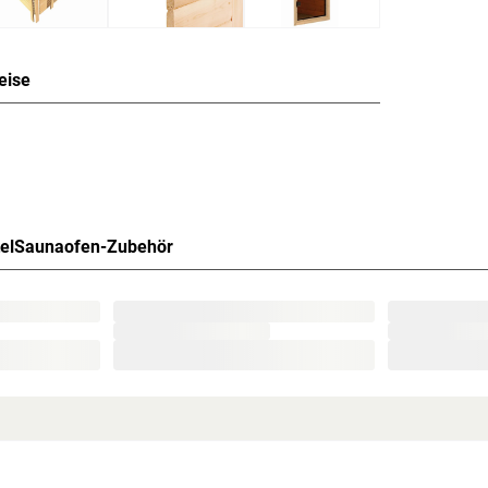
eise
la in Massivholzbauweise für
einer Stärke von 38 mm. Das Dach ist mit
el
Saunaofen-Zubehör
e-Profilholz verkleidet. Mithilfe eines Steck- und
nander verbunden. Doppelnut und -feder
beliebt, da die Holzstruktur eine geringe
arz ist. Wegen der guten Wärmespeicherkapazität
Temperaturen bleiben auf diese Weise lange
zeigene Harze und ätherischen Öle, die beim
türliche Weise ab.
 von 10 cm zu Wänden und Decke unbedingt