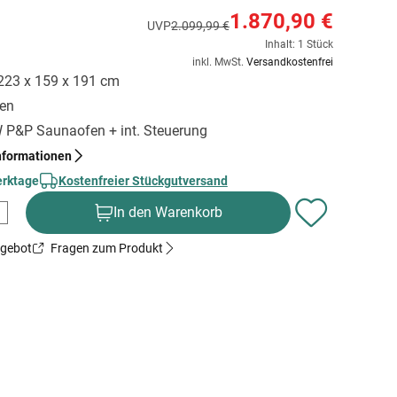
1.870,90 €
UVP
2.099,99 €
Inhalt: 1 Stück
inkl. MwSt.
Versandkostenfrei
 223 x 159 x 191 cm
gen
kW P&P Saunaofen + int. Steuerung
nformationen
erktage
Kostenfreier Stückgutversand
In den Warenkorb
ngebot
Fragen zum Produkt