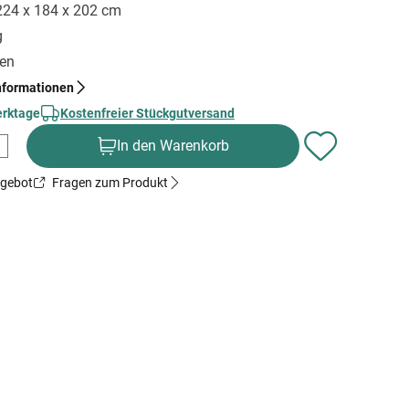
 224 x 184 x 202 cm
g
gen
nformationen
erktage
Kostenfreier Stückgutversand
In den Warenkorb
ngebot
Fragen zum Produkt