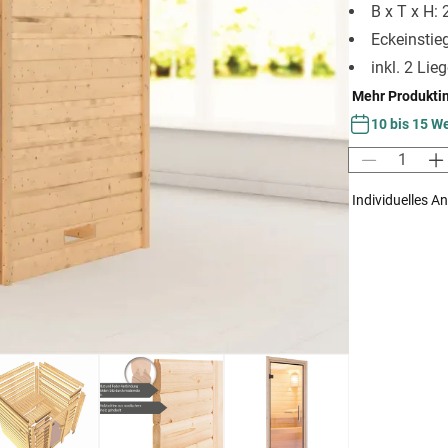
B x T x H:
Eckeinstie
inkl. 2 Lie
Mehr Produkti
10 bis 15 W
Individuelles A