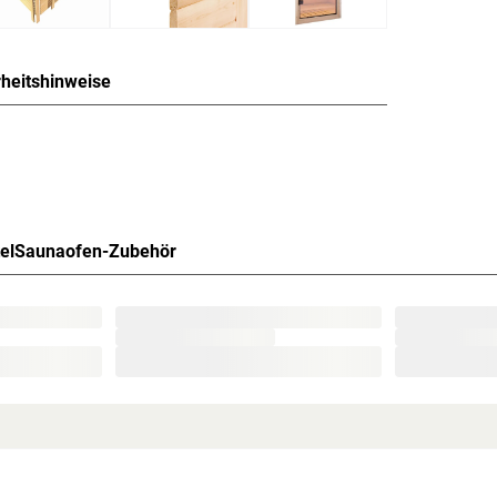
rheitshinweise
a in Massivholzbauweise für
einer Stärke von 38 mm. Das Dach ist mit
el
Saunaofen-Zubehör
e-Profilholz verkleidet. Mithilfe eines Steck- und
nander verbunden. Doppelnut und -feder
natürliche Isolierung. Weitestgehend frei von
en Fichtenholz als ideales Saunaholz aus. Die
aturen lange bewahrt und dosiert abgegeben
ivholzsauna wird durch holzeigene Harze und
ch verströmen.
 von 10 cm zu Wänden und Decke unbedingt