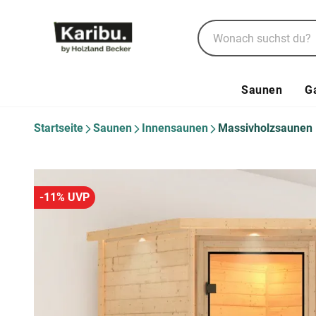
Saunen
G
Startseite
Saunen
Innensaunen
Massivholzsaunen
-11% UVP