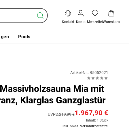
Kontakt
Konto
Merkzettel
Warenkorb
agen
Pools
Artikel-Nr.: B5052021
Massivholzsauna Mia mit
anz, Klarglas Ganzglastür
1.967,90 €
UVP
2.219,99 €
Inhalt: 1 Stück
inkl. MwSt.
Versandkostenfrei