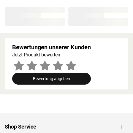
besonders beliebt, da die Holzstruktur eine geringe
Splittergefahr vorweist sowie frei von Astlöchern und
Harz ist. Wegen der guten Wärmespeicherkapazität
werden starke Temperatursprünge vermieden. Die hohen
Temperaturen bleiben auf diese Weise lange erhalten
und werden in angenehmem Maß abgegeben.
Bewertungen unserer Kunden
Holzeigene Harze und ätherischen Öle, die beim
Saunieren freigesetzt werden, runden das Erlebnis auf
Jetzt Produkt bewerten
natürliche Weise ab.
Bei der Montage einer Sauna muss ein Mindestabstand
von 10 cm zu Wänden und Decke unbedingt eingehalten
Bewertung abgeben
werden, um gute Luftzirkulation zu gewährleisten. So
kann feucht-warme Luft besser abziehen. In diesem
Zusammenhang müssen die Mindestraumhöhe und -
breite beachtet werden.
Grundausstattung
Shop Service
Innenmaße: Die Innenmaße dieser Sauna mit B 185 × T