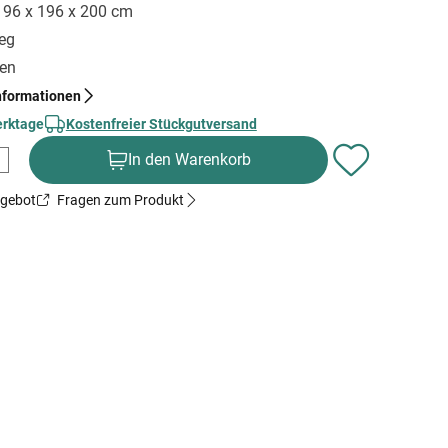
 196 x 196 x 200 cm
ieg
gen
nformationen
erktage
Kostenfreier Stückgutversand
In den Warenkorb
ngebot
Fragen zum Produkt