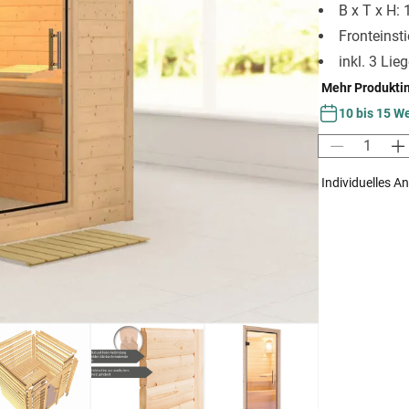
B x T x H:
Fronteinst
inkl. 3 Lie
Mehr Produkti
10 bis 15 W
Individuelles A