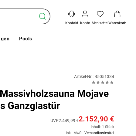
Kontakt
Konto
Merkzettel
Warenkorb
agen
Pools
Artikel-Nr.: B5051334
Massivholzsauna Mojave
as Ganzglastür
2.152,90 €
UVP
2.449,99 €
Inhalt: 1 Stück
inkl. MwSt.
Versandkostenfrei