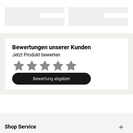
besonders beliebt, da die Holzstruktur eine geringe
Splittergefahr vorweist sowie frei von Astlöchern und
Harz ist. Wegen der guten Wärmespeicherkapazität
werden starke Temperatursprünge vermieden. Die hohen
Temperaturen bleiben auf diese Weise lange erhalten
und werden in angenehmem Maß abgegeben.
Bewertungen unserer Kunden
Holzeigene Harze und ätherischen Öle, die beim
Saunieren freigesetzt werden, runden das Erlebnis auf
Jetzt Produkt bewerten
natürliche Weise ab.
Bei der Montage einer Sauna muss ein Mindestabstand
von 10 cm zu Wänden und Decke unbedingt eingehalten
Bewertung abgeben
werden, um gute Luftzirkulation zu gewährleisten. So
kann feucht-warme Luft besser abziehen. In diesem
Zusammenhang müssen die Mindestraumhöhe und -
breite beachtet werden.
Grundausstattung
Shop Service
Innenmaße: Die Innenmaße dieser Sauna mit B 185 × T