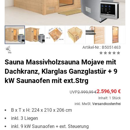
Artikel-Nr.: B5051463
Sauna Massivholzsauna Mojave mit
Dachkranz, Klarglas Ganzglastür + 9
kW Saunaofen mit ext.Strg
2.596,90 €
UVP
2.999,99 €
Inhalt: 1 Stück
inkl. MwSt.
Versandkostenfrei
B x T x H: 224 x 210 x 206 cm
inkl. 3 Liegen
inkl. 9 kW Saunaofen + ext. Steuerung