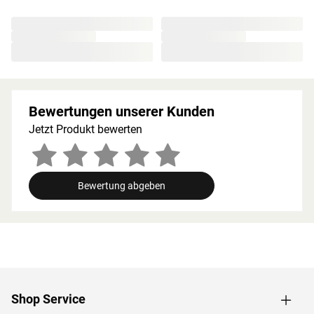
Natürlichkeit mit 100 % nordischem Fichtenholz.
Aufgrund geringer Splittergefahr und niedrigem Anteil an
Harz und Astlöchern ist Fichtenholz bestens für den
Saunabau geeignet. Natürliche Massivhölzer verfügen
zudem über eine sehr gute Wärmespeicherung, sodass
Temperaturen langsam auf- und abgebaut und lange
Bewertungen unserer Kunden
beibehalten werden. Zusätzlich mischen sich während
des Saunierens holzeigene Harze und ätherische Öle in
Jetzt Produkt bewerten
das gesunde Klima.
Bei der Montage einer Sauna muss ein Mindestabstand
von 10 cm zu Wänden und Decke unbedingt eingehalten
Bewertung abgeben
werden, um gute Luftzirkulation zu gewährleisten. So
kann feucht-warme Luft besser abziehen. In diesem
Zusammenhang müssen die Mindestraumhöhe und -
breite beachtet werden.
Grundausstattung
Shop Service
Innenmaße: In diese Sauna mit den Innenmaßen von B