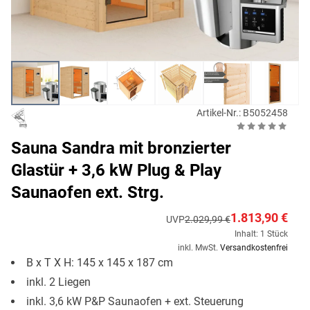
Artikel-Nr.: B5052458
Sauna Sandra mit bronzierter
Glastür + 3,6 kW Plug & Play
Saunaofen ext. Strg.
1.813,90 €
UVP
2.029,99 €
Inhalt: 1 Stück
inkl. MwSt.
Versandkostenfrei
B x T X H: 145 x 145 x 187 cm
inkl. 2 Liegen
inkl. 3,6 kW P&P Saunaofen + ext. Steuerung