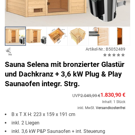
Artikel-Nr.: B5052489
Sauna Selena mit bronzierter Glastür
und Dachkranz + 3,6 kW Plug & Play
Saunaofen integr. Strg.
1.830,90 €
UVP
2.049,99 €
Inhalt: 1 Stück
inkl. MwSt.
Versandkostenfrei
B x T X H: 223 x 159 x 191 cm
inkl. 2 Liegen
inkl. 3,6 kW P&P Saunaofen + int. Steuerung