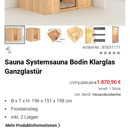
Artikel-Nr.: B5051171
Sauna Systemsauna Bodin Klarglas
Ganzglastür
1.870,90 €
UVP
2.099,99 €
Inhalt: 1 Stück
inkl. MwSt.
Versandkostenfrei
B x T x H: 196 x 151 x 198 cm
Fronteinstieg
inkl. 2 Liegen
Mehr Produktinformationen