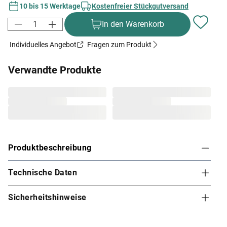
10 bis 15 Werktage
Kostenfreier Stückgutversand
In den Warenkorb
Individuelles Angebot
Fragen zum Produkt
Verwandte Produkte
Produktbeschreibung
Technische Daten
Karibu Innensauna Bodin in Systembauweise für
1-2 Personen
Sicherheitshinweise
Diese System- bzw. Elementsauna verdankt ihren Namen
den einzelnen vorgefertigten Wandelementen, die beim