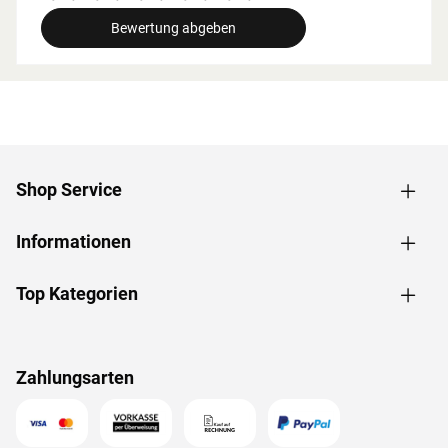
breite beachtet werden.
Bewertung abgeben
Grundausstattung
Innenmaße: Die Innenmaße dieser Sauna mit B 181 x T
136 x H 192 cm erlauben es, dass 1-2 Personen
gleichzeitig saunieren können.
Saunaliegen: Mit 2 Liegen wird das Erlebnis für jeden
Saunagast besonders angenehm. In der
Shop Service
Grundausstattung sind folgende Liegebänke enthalten: 1
Liege, ca. 57 cm breit, 1 Liege, ca. 27 cm breit, (massives
Informationen
Espenholz).
Fronteinstieg: Die klassische Einstiegsart ist besonders
formschön und sehr beliebt. Zudem ermöglicht der direkte
Top Kategorien
Einstieg von vorne ein geräumiges und atmosphärisches
Ankommen im Inneren der Sauna.
Spiegelbar: Für eine höhere Flexibilität beim Aufbau ist bei
Zahlungsarten
dieser Sauna eine gespiegelte Montage möglich. Sie kann
sowohl in der rechten als auch in der linken Ecke des
Raums aufgebaut werden.