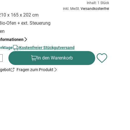
Inhalt: 1 Stück
inkl. MwSt.
Versandkostenfrei
 210 x 165 x 202 cm
Bio-Ofen + ext. Steuerung
gen
nformationen
erktage
Kostenfreier Stückgutversand
In den Warenkorb
ngebot
Fragen zum Produkt