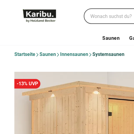
Saunen
G
Startseite
Saunen
Innensaunen
Systemsaunen
-13% UVP