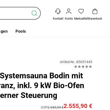
Kontakt
Konto
Merkzettel
Warenkorb
agen
Pools
Artikel-Nr.: B5051445
Systemsauna Bodin mit
anz, inkl. 9 kW Bio-Ofen
terner Steuerung
2.555,90 €
UVP
2.949,99 €