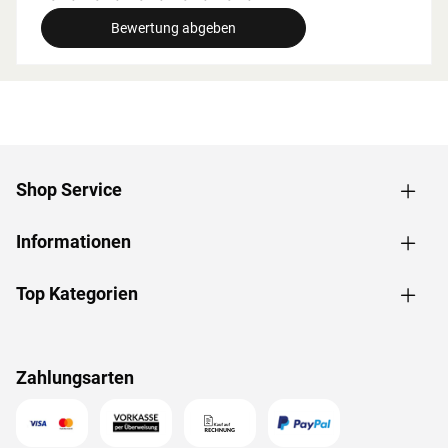
breite beachtet werden.
Bewertung abgeben
Grundausstattung
Innenmaße: Die Innenmaße dieser Sauna mit B 181 x T
155 x H 192 cm erlauben es, dass 1-2 Personen
gleichzeitig saunieren können.
Saunaliegen: Mit 2 Liegen wird das Erlebnis für jeden
Saunagast besonders angenehm. In der
Shop Service
Grundausstattung sind folgende Liegebänke enthalten: 2
Liegen, jeweils ca. 57 cm breit, (massives Espenholz).
Informationen
Fronteinstieg: Die klassische Einstiegsart ist besonders
formschön und sehr beliebt. Zudem ermöglicht der direkte
Einstieg von vorne ein geräumiges und atmosphärisches
Top Kategorien
Ankommen im Inneren der Sauna.
Spiegelbar: Für eine höhere Flexibilität beim Aufbau ist bei
dieser Sauna eine gespiegelte Montage möglich. Sie kann
Zahlungsarten
sowohl in der rechten als auch in der linken Ecke des
Raums aufgebaut werden.
Türvariante