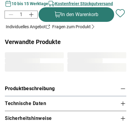
10 bis 15 Werktage
Kostenfreier Stückgutversand
In den Warenkorb
Individuelles Angebot
Fragen zum Produkt
Verwandte Produkte
Produktbeschreibung
Technische Daten
Karibu Innensauna Daria in Systembauweise für
1-2 Personen
Sicherheitshinweise
Dieses Saunamodell – eine System- bzw. Elementsauna
– zeichnet sich durch seine besondere Sandwich-