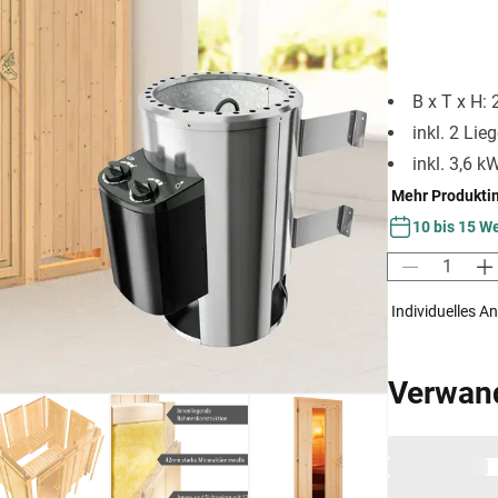
B x T x H:
inkl. 2 Lie
inkl. 3,6 
Mehr Produkti
10 bis 15 W
Individuelles A
Verwan