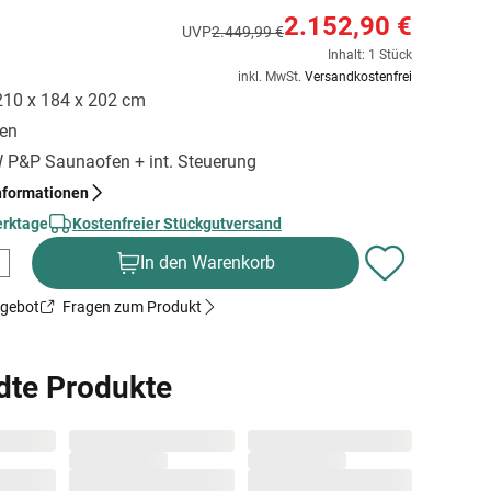
2.152,90 €
UVP
2.449,99 €
Inhalt: 1 Stück
inkl. MwSt.
Versandkostenfrei
 210 x 184 x 202 cm
gen
kW P&P Saunaofen + int. Steuerung
nformationen
erktage
Kostenfreier Stückgutversand
In den Warenkorb
ngebot
Fragen zum Produkt
dte Produkte