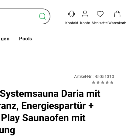
Kontakt
Konto
Merkzettel
Warenkorb
agen
Pools
Artikel-Nr.: B5051310
Systemsauna Daria mit
anz, Energiespartür +
 Play Saunaofen mit
rung