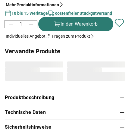
Mehr Produktinformationen
10 bis 15 Werktage
Kostenfreier Stückgutversand
In den Warenkorb
Individuelles Angebot
Fragen zum Produkt
Verwandte Produkte
Produktbeschreibung
Technische Daten
Karibu Innensauna Daria in Systembauweise für
1-2 Personen
Sicherheitshinweise
Diese System- bzw. Elementsauna verdankt ihren Namen