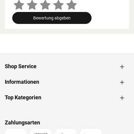
Zusammenhang müssen die Mindestraumhöhe und -
breite beachtet werden.
Bewertung abgeben
Grundausstattung
Innenmaße: Die Innenmaße dieser Sauna mit B 181 x T
155 x H 192 cm erlauben es, dass 1-2 Personen
gleichzeitig saunieren können.
Saunaliegen: Auf 2 Liegen aus massivem Espenholz wird
das Sauna-Erlebnis besonders bequem. Folgende
Shop Service
Saunabänke werden mitgeliefert: 2 Liegen, jeweils ca. 57
cm breit, (massives Espenholz).
Informationen
Fronteinstieg: Die klassische Einstiegsart ist besonders
formschön und sehr beliebt. Zudem ermöglicht der direkte
Einstieg von vorne ein geräumiges und atmosphärisches
Top Kategorien
Ankommen im Inneren der Sauna.
Spiegelbar: Für eine höhere Flexibilität beim Aufbau ist bei
dieser Sauna eine gespiegelte Montage möglich. Sie kann
Zahlungsarten
sowohl in der rechten als auch in der linken Ecke des
Raums aufgebaut werden.