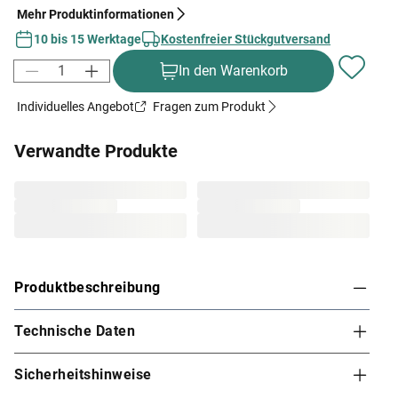
Mehr Produktinformationen
10 bis 15 Werktage
Kostenfreier Stückgutversand
In den Warenkorb
Individuelles Angebot
Fragen zum Produkt
Verwandte Produkte
Produktbeschreibung
Technische Daten
Karibu Innensauna Fanja in Systembauweise für
1-2 Personen
Sicherheitshinweise
Diese System- bzw. Elementsauna verdankt ihren Namen