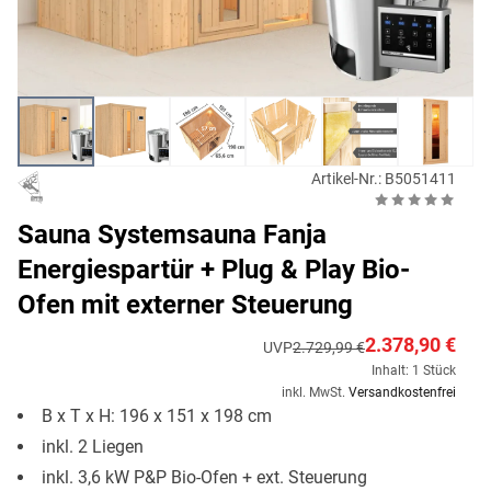
Artikel-Nr.: B5051411
Sauna Systemsauna Fanja
Energiespartür + Plug & Play Bio-
Ofen mit externer Steuerung
2.378,90 €
UVP
2.729,99 €
Inhalt: 1 Stück
inkl. MwSt.
Versandkostenfrei
B x T x H: 196 x 151 x 198 cm
inkl. 2 Liegen
inkl. 3,6 kW P&P Bio-Ofen + ext. Steuerung