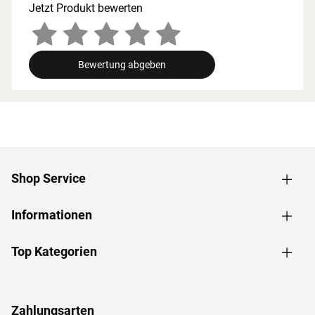
werden, um gute Luftzirkulation zu gewährleisten. So
Jetzt Produkt bewerten
kann feucht-warme Luft besser abziehen. In diesem
Zusammenhang müssen die Mindestraumhöhe und -
breite beachtet werden.
Bewertung abgeben
Grundausstattung
Innenmaße: Die Innenmaße dieser Sauna mit B 181 x T
136 x H 192 cm erlauben es, dass 1-2 Personen
gleichzeitig saunieren können.
Saunaliegen: Mit 2 Liegen wird das Erlebnis für jeden
Saunagast besonders angenehm. In der
Shop Service
Grundausstattung sind folgende Liegebänke enthalten: 1
Liege, ca. 57 cm breit, 1 Liege, ca. 27 cm breit, (massives
Informationen
Espenholz).
Fronteinstieg: Die klassische Einstiegsart ist besonders
formschön und sehr beliebt. Zudem ermöglicht der direkte
Top Kategorien
Einstieg von vorne ein geräumiges und atmosphärisches
Ankommen im Inneren der Sauna.
Dachkranz: Der im Paket enthaltene Dachkranz mit
Zahlungsarten
integrierten LED-Lampen zaubert harmonisches Licht um