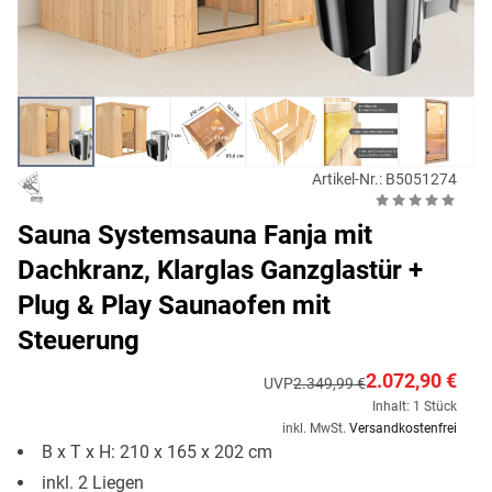
Artikel-Nr.: B5051274
Sauna Systemsauna Fanja mit
Dachkranz, Klarglas Ganzglastür +
Plug & Play Saunaofen mit
Steuerung
2.072,90 €
UVP
2.349,99 €
Inhalt: 1 Stück
inkl. MwSt.
Versandkostenfrei
B x T x H: 210 x 165 x 202 cm
inkl. 2 Liegen