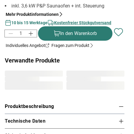
inkl. 3,6 kW P&P Saunaofen + int. Steuerung
Mehr Produktinformationen
10 bis 15 Werktage
Kostenfreier Stückgutversand
In den Warenkorb
Individuelles Angebot
Fragen zum Produkt
Verwandte Produkte
Produktbeschreibung
Technische Daten
Karibu Innensauna Fanja in Systembauweise für
1-2 Personen