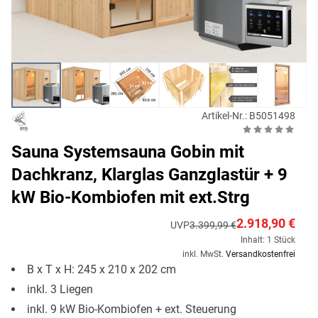
Artikel-Nr.: B5051498
Sauna Systemsauna Gobin mit
Dachkranz, Klarglas Ganzglastür + 9
kW Bio-Kombiofen mit ext.Strg
2.918,90 €
UVP
3.399,99 €
Inhalt: 1 Stück
inkl. MwSt.
Versandkostenfrei
B x T x H: 245 x 210 x 202 cm
inkl. 3 Liegen
inkl. 9 kW Bio-Kombiofen + ext. Steuerung