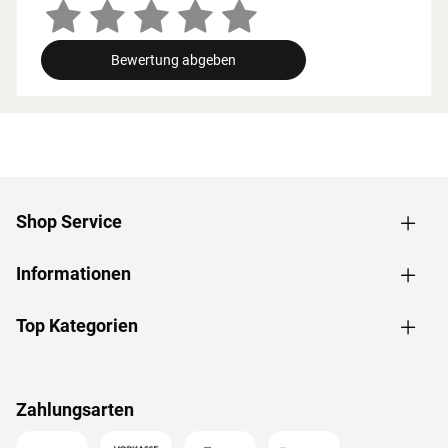
Zusammenhang müssen die Mindestraumhöhe und -
breite beachtet werden.
Bewertung abgeben
Grundausstattung
Innenmaße: Die Innenmaße dieser Sauna mit B 216 x T
181 x H 192 cm erlauben es, dass 2-3 Personen
gleichzeitig saunieren können.
Saunaliegen: Auf 3 Liegen aus massivem Espenholz wird
das Sauna-Erlebnis besonders bequem. Folgende
Shop Service
Saunabänke werden mitgeliefert: 2 Liegen, jeweils ca. 57
cm breit, 1 Liege, ca. 52 cm breit, (massives Espenholz).
Informationen
Fronteinstieg: Die klassische Einstiegsart ist besonders
formschön und sehr beliebt. Zudem ermöglicht der direkte
Einstieg von vorne ein geräumiges und atmosphärisches
Top Kategorien
Ankommen im Inneren der Sauna.
Spiegelbar: Für eine höhere Flexibilität beim Aufbau ist bei
dieser Sauna eine gespiegelte Montage möglich. Sie kann
Zahlungsarten
sowohl in der rechten als auch in der linken Ecke des
Raums aufgebaut werden.