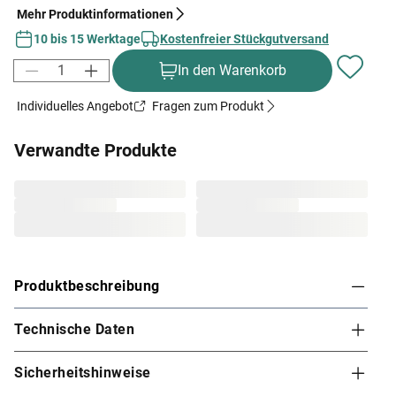
Mehr Produktinformationen
10 bis 15 Werktage
Kostenfreier Stückgutversand
In den Warenkorb
Individuelles Angebot
Fragen zum Produkt
Verwandte Produkte
Produktbeschreibung
Technische Daten
Karibu Innensauna Gobin in Systembauweise für
2-3 Personen
Sicherheitshinweise
Diese System- bzw. Elementsauna verdankt ihren Namen