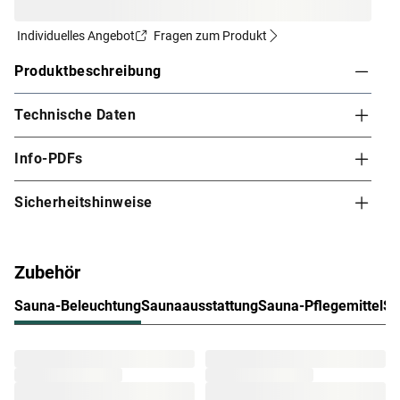
Individuelles Angebot
Fragen zum Produkt
Produktbeschreibung
Technische Daten
KARIBU Innensauna Larin in
Systembauweise
Info-PDFs
Dieses Saunamodell – eine System- bzw. Elementsauna
– zeichnet sich durch seine besondere Sandwich-
Sicherheitshinweise
Bauweise aus, d. h., die Wandelemente bestehen aus
einzelnen Schichten. Die bereits vorgefertigten
Wandelemente aus Fichte ermöglichen einen schnellen
Zubehör
Aufbau innerhalb weniger Stunden. Mit einer
Wandstärke von 68 mm sind Systemsaunen optimal
Sauna-Beleuchtung
Saunaausstattung
Sauna-Pflegemittel
Sa
isoliert und somit besonders energiesparend. Wegen der
sehr gut gedämmten Elemente heizt sich die
Systemsauna extra schnell auf.
Bei der Montage einer Sauna muss ein Mindestabstand