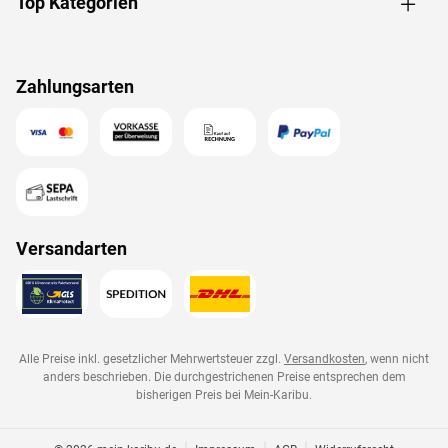
Top Kategorien
Das Herzstück einer Sauna ist ihr Ofen: Er haucht ihr
Leben ein, bestimmt, wie warm es wird und welche Art
von Saunagang genossen werden kann. Für eine
Zahlungsarten
klassische finnische Sauna ist dieser 9 kW (3 x 16 A)
starke Saunaofen optimal. Er erreicht eine Temperatur
von bis zu 110 °C und besitzt einen feueraluminierten
Innenmantel.
Außenmantel aus Edelstahl. Feueraluminierter
Innenmantel gegen Knackgeräusche. Rückwand und
Versandarten
Elektroanschlusskasten aus feueraluminiertem Stahl.
Maße (B x H x T): 41 x 50 x 37 cm.
Steuergerät
Bei dieser Sauna ist ein Saunaofen mit integrierter
Alle Preise inkl. gesetzlicher Mehrwertsteuer zzgl.
Versandkosten
, wenn nicht
Steuerung inklusive. Die Steuerung ist direkt am Ofen
anders beschrieben. Die durchgestrichenen Preise entsprechen dem
verbaut und lässt sich durch praktische und robuste
bisherigen Preis bei
Mein-Karibu
.
Drehschalter besonders leicht bedienen. Die
preisgünstige Variante der Saunasteuerung vereint alles