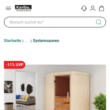
Menü
Kontakt
Konto
Warenk
Startseite
Systemsaunen
-11% UVP