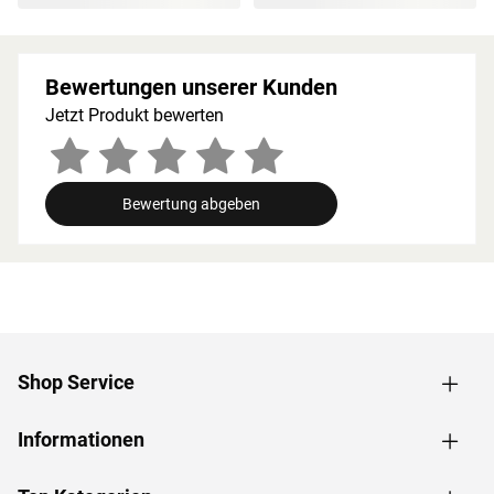
von 10 cm zu Wänden und Decke unbedingt eingehalten
werden, um eine gute Luftzirkulation zu gewährleisten.
So kann feucht-warme Luft besser abziehen. In diesem
Bewertungen unserer Kunden
Zusammenhang müssen die Mindestraumhöhe 208 cm
Jetzt Produkt bewerten
und -breite 161 cm beachtet werden.
Grundausstattung
Innenmaße: Die Innenmaße dieser Sauna von B 136 x T
Bewertung abgeben
136 x H 192 cm erlauben es, dass 1-2 Personen
gleichzeitig saunieren können.
Saunaliegen: Auf 2 Liegen wird das Saunaerlebnis
besonders bequem. Folgende Saunabänke werden
mitgeliefert: 1 Liege ca. 27 cm breit, 1 Liege ca. 52 cm
breit.
Eckeinstieg: Besonders gut eignet sie sich für kleine
Shop Service
Räume. Sie nutzt jeden Quadratmeter sinnvoll und ist in
nahezu jeden Raum integrierbar – äußerst kompakt und
Informationen
platzsparend.
Saunaofen