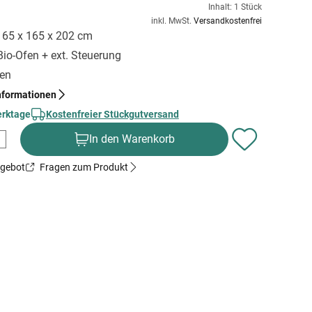
Inhalt: 1 Stück
inkl. MwSt.
Versandkostenfrei
 165 x 165 x 202 cm
Bio-Ofen + ext. Steuerung
gen
nformationen
erktage
Kostenfreier Stückgutversand
In den Warenkorb
ngebot
Fragen zum Produkt