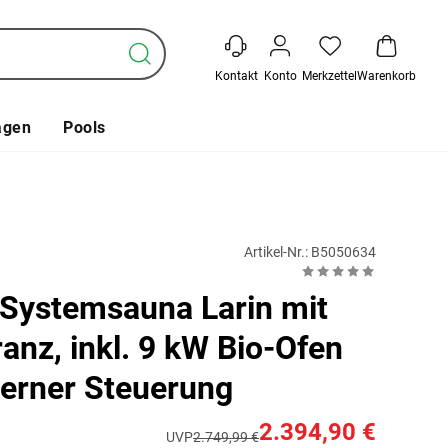
Kontakt
Konto
Merkzettel
Warenkorb
agen
Pools
Artikel-Nr.: B5050634
Systemsauna Larin mit
anz, inkl. 9 kW Bio-Ofen
terner Steuerung
2.394,90 €
UVP
2.749,99 €