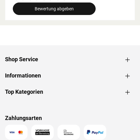
breite beachtet werden.
Bewertung abgeben
Grundausstattung
Innenmaße: Die Innenmaße dieser Sauna mit B 181 x T
155 x H 192 cm erlauben es, dass 1-2 Personen
gleichzeitig saunieren können.
Saunaliegen: Auf 2 Liegen aus massivem Espenholz wird
das Sauna-Erlebnis besonders bequem. Folgende
Shop Service
Saunabänke werden mitgeliefert: 2 Liegen, jeweils ca. 57
cm breit, (massives Espenholz).
Informationen
Eckeinstieg: Besonders gut eignet sie sich für kleine
Räume. Sie nutzt jeden Quadratmeter sinnvoll und ist in
nahezu jeden Raum integrierbar - äußerst kompakt und
Top Kategorien
platzsparend.
Spiegelbar: Bei dieser Sauna ist ein spiegelverkehrter
Aufbau möglich. Je nach Raumeigenschaften kann sie
Zahlungsarten
rechts oder links positioniert werden.
Türvariante
Diese hochwertige Graphit-Ganzglastür, mit einem