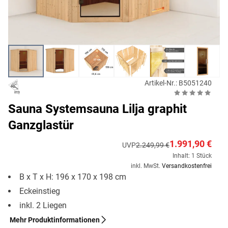
Artikel-Nr.: B5051240
Sauna Systemsauna Lilja graphit
Ganzglastür
1.991,90 €
UVP
2.249,99 €
Inhalt: 1 Stück
inkl. MwSt.
Versandkostenfrei
B x T x H: 196 x 170 x 198 cm
Eckeinstieg
inkl. 2 Liegen
Mehr Produktinformationen