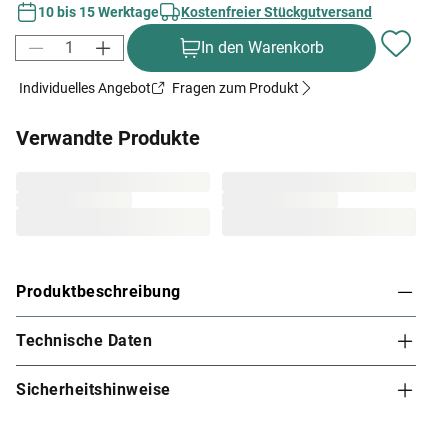
10 bis 15 Werktage
Kostenfreier Stückgutversand
In den Warenkorb
Individuelles Angebot
Fragen zum Produkt
Verwandte Produkte
Produktbeschreibung
Technische Daten
Karibu Innensauna Lilja in Systembauweise für 1-
2 Personen
Sicherheitshinweise
Dieses Saunamodell – eine System- bzw. Elementsauna
– zeichnet sich durch seine besondere Sandwich-