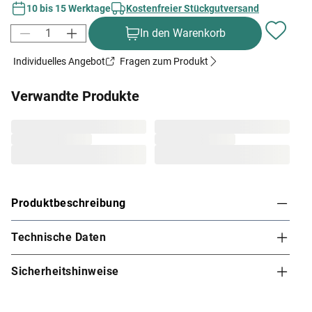
10 bis 15 Werktage
Kostenfreier Stückgutversand
In den Warenkorb
Individuelles Angebot
Fragen zum Produkt
Verwandte Produkte
Produktbeschreibung
Technische Daten
Karibu Innensauna Lilja in Systembauweise für 1-
2 Personen
Sicherheitshinweise
Diese System- bzw. Elementsauna verdankt ihren Namen
den einzelnen vorgefertigten Wandelementen, die beim