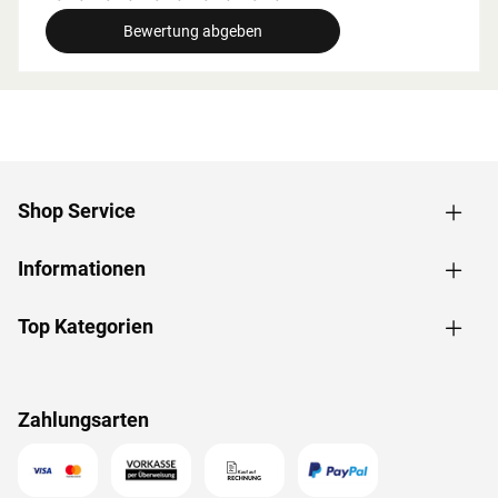
breite beachtet werden.
Bewertung abgeben
Grundausstattung
Innenmaße: Die Innenmaße dieser Sauna mit B 181 x T
155 x H 192 cm erlauben es, dass 1-2 Personen
gleichzeitig saunieren können.
Saunaliegen: Mit 2 Liegen wird das Erlebnis für jeden
Saunagast besonders angenehm. In der
Shop Service
Grundausstattung sind folgende Liegebänke enthalten: 2
Liegen, jeweils ca. 57 cm breit, (massives Espenholz).
Informationen
Eckeinstieg: Besonders gut eignet sie sich für kleine
Räume. Sie nutzt jeden Quadratmeter sinnvoll und ist in
nahezu jeden Raum integrierbar - äußerst kompakt und
Top Kategorien
platzsparend.
Spiegelbar: Bei dieser Sauna ist ein spiegelverkehrter
Aufbau möglich. Je nach Raumeigenschaften kann sie
Zahlungsarten
rechts oder links positioniert werden.
Türvariante
Die 8 mm starke bronzierte Ganzglastür ist in einen