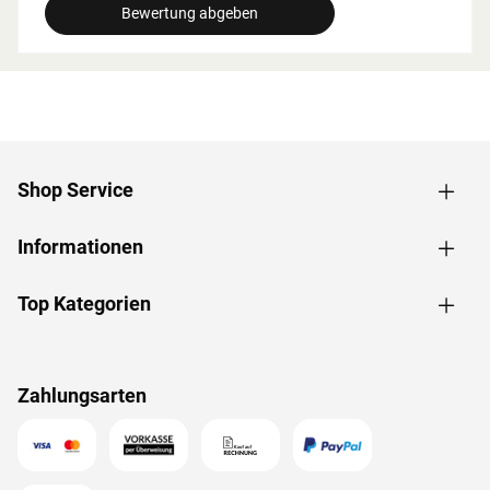
Bewertung abgeben
Grundausstattung
Innenmaße: Die Innenmaße dieser Sauna mit B 181 x T
155 x H 192 cm erlauben es, dass 1-2 Personen
gleichzeitig saunieren können.
Saunaliegen: Auf 2 Liegen aus massivem Espenholz wird
das Sauna-Erlebnis besonders bequem. Folgende
Shop Service
Saunabänke werden mitgeliefert: 2 Liegen, jeweils ca. 57
cm breit, (massives Espenholz).
Informationen
Eckeinstieg: Besonders gut eignet sie sich für kleine
Räume. Sie nutzt jeden Quadratmeter sinnvoll und ist in
nahezu jeden Raum integrierbar - äußerst kompakt und
Top Kategorien
platzsparend.
Spiegelbar: Bei dieser Sauna ist ein spiegelverkehrter
Aufbau möglich. Je nach Raumeigenschaften kann sie
Zahlungsarten
rechts oder links positioniert werden.
Türvariante
Diese 8 mm Klarglas-Ganzglastür ist in einen Türrahmen