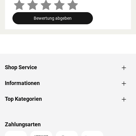
Zusammenhang müssen die Mindestraumhöhe und -
breite beachtet werden.
Bewertung abgeben
Grundausstattung
Innenmaße: Die Innenmaße dieser Sauna mit B 181 x T
155 x H 192 cm erlauben es, dass 1-2 Personen
gleichzeitig saunieren können.
Saunaliegen: Mit 2 Liegen wird das Erlebnis für jeden
Saunagast besonders angenehm. In der
Shop Service
Grundausstattung sind folgende Liegebänke enthalten: 2
Liegen, jeweils ca. 57 cm breit, (massives Espenholz).
Informationen
Eckeinstieg: Besonders gut eignet sie sich für kleine
Räume. Sie nutzt jeden Quadratmeter sinnvoll und ist in
nahezu jeden Raum integrierbar - äußerst kompakt und
Top Kategorien
platzsparend.
Spiegelbar: Bei dieser Sauna ist ein spiegelverkehrter
Aufbau möglich. Je nach Raumeigenschaften kann sie
Zahlungsarten
rechts oder links positioniert werden.
Türvariante