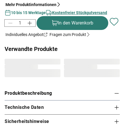
Mehr Produktinformationen
10 bis 15 Werktage
Kostenfreier Stückgutversand
In den Warenkorb
Individuelles Angebot
Fragen zum Produkt
Verwandte Produkte
Produktbeschreibung
Technische Daten
Karibu Innensauna Lilja in Systembauweise für 1-
2 Personen
Sicherheitshinweise
Dieses Saunamodell – eine System- bzw. Elementsauna