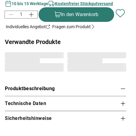
10 bis 15 Werktage
Kostenfreier Stückgutversand
In den Warenkorb
Individuelles Angebot
Fragen zum Produkt
Verwandte Produkte
Produktbeschreibung
Technische Daten
Karibu Innensauna Lilja in Systembauweise für 1-
2 Personen
Sicherheitshinweise
Dieses Saunamodell – eine System- bzw. Elementsauna
– zeichnet sich durch seine besondere Sandwich-