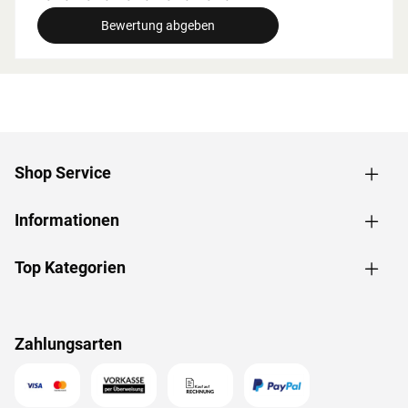
breite beachtet werden.
Bewertung abgeben
Grundausstattung
Innenmaße: Die Innenmaße dieser Sauna mit B 181 x T
155 x H 192 cm erlauben es, dass 1-2 Personen
gleichzeitig saunieren können.
Saunaliegen: Auf 2 Liegen aus massivem Espenholz wird
das Sauna-Erlebnis besonders bequem. Folgende
Shop Service
Saunabänke werden mitgeliefert: 2 Liegen, jeweils ca. 57
cm breit, (massives Espenholz).
Informationen
Eckeinstieg: Besonders gut eignet sie sich für kleine
Räume. Sie nutzt jeden Quadratmeter sinnvoll und ist in
nahezu jeden Raum integrierbar - äußerst kompakt und
Top Kategorien
platzsparend.
Spiegelbar: Bei dieser Sauna ist ein spiegelverkehrter
Aufbau möglich. Je nach Raumeigenschaften kann sie
Zahlungsarten
rechts oder links positioniert werden.
Dachkranz: Der im Paket enthaltene Dachkranz mit
integrierten LED-Lampen zaubert harmonisches Licht um
Deine Sauna.