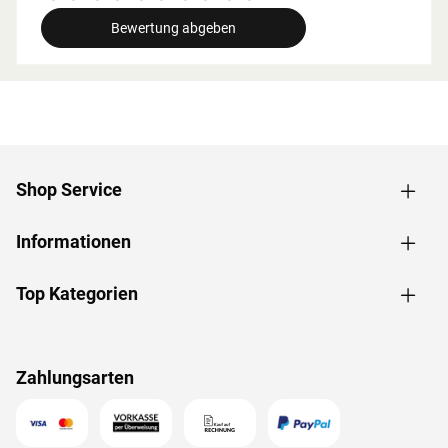
breite beachtet werden.
Bewertung abgeben
Grundausstattung
Innenmaße: Die Innenmaße dieser Sauna mit B 216 x T
181 x H 192 cm erlauben es, dass 2-3 Personen
gleichzeitig saunieren können.
Saunaliegen: Auf 3 Liegen aus massivem Espenholz wird
das Sauna-Erlebnis besonders bequem. Folgende
Shop Service
Saunabänke werden mitgeliefert: 2 Liegen, jeweils ca. 57
cm breit, 1 Liege, ca. 52 cm breit, (massives Espenholz).
Informationen
Eckeinstieg: Besonders gut eignet sie sich für kleine
Räume. Sie nutzt jeden Quadratmeter sinnvoll und ist in
nahezu jeden Raum integrierbar - äußerst kompakt und
Top Kategorien
platzsparend.
Spiegelbar: Bei dieser Sauna ist ein spiegelverkehrter
Aufbau möglich. Je nach Raumeigenschaften kann sie
Zahlungsarten
rechts oder links positioniert werden.
Dachkranz: Der im Paket enthaltene Dachkranz mit
integrierten LED-Lampen zaubert harmonisches Licht um
Deine Sauna.