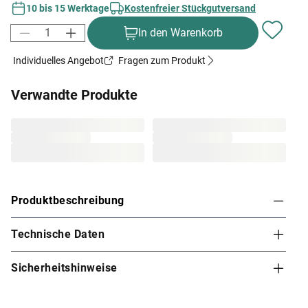
10 bis 15 Werktage
Kostenfreier Stückgutversand
In den Warenkorb
Individuelles Angebot
Fragen zum Produkt
Verwandte Produkte
Produktbeschreibung
Technische Daten
Karibu Innensauna Malin in Systembauweise für
2-3 Personen
Sicherheitshinweise
Diese System- bzw. Elementsauna verdankt ihren Namen
den einzelnen vorgefertigten Wandelementen, die beim