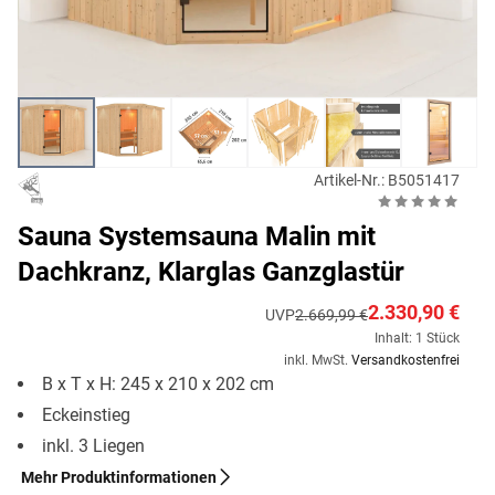
Artikel-Nr.: B5051417
Sauna Systemsauna Malin mit
Dachkranz, Klarglas Ganzglastür
2.330,90 €
UVP
2.669,99 €
Inhalt: 1 Stück
inkl. MwSt.
Versandkostenfrei
B x T x H: 245 x 210 x 202 cm
Eckeinstieg
inkl. 3 Liegen
Mehr Produktinformationen