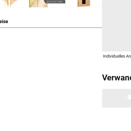
eise
auweise für 1-2 Personen
den einzelnen vorgefertigten Wandelementen,
Individuelles A
 Die Bauweise dieser Wandelemente wird
 mehreren Schichten zusammensetzen.
 aus zwei 12,5 mm starken atmungsaktiven und
Verwan
zplatten und einer 42 mm dicken Dämmschicht aus
n Spezialplatte und Mineralwolldämmung.
msaunen besonders gut isoliert und benötigen
energieschonend.
 von 10 cm zu Wänden und Decke unbedingt
isten. So kann feucht-warme Luft besser
raumhöhe und -breite beachtet werden.