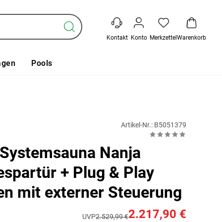
Kontakt
Konto
Merkzettel
Warenkorb
agen
Pools
Artikel-Nr.: B5051379
 Systemsauna Nanja
espartür + Plug & Play
en mit externer Steuerung
2.217,90 €
UVP
2.529,99 €