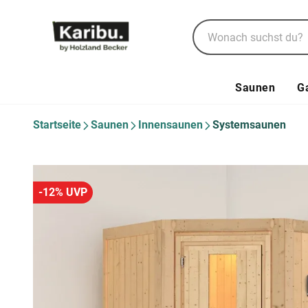
Saunen
G
Startseite
Saunen
Innensaunen
Systemsaunen
-12% UVP