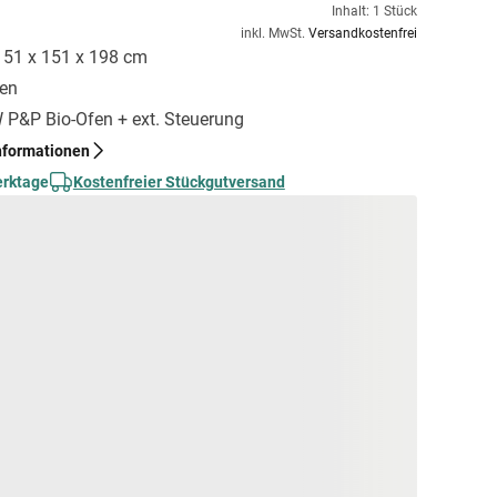
Inhalt: 1 Stück
inkl. MwSt.
Versandkostenfrei
 151 x 151 x 198 cm
gen
kW P&P Bio-Ofen + ext. Steuerung
nformationen
erktage
Kostenfreier Stückgutversand