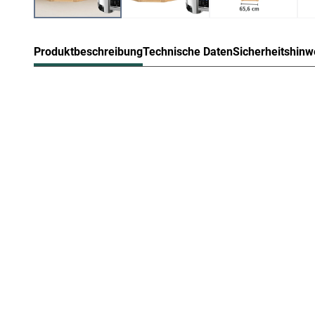
Produktbeschreibung
Technische Daten
Sicherheitshinw
Karibu Innensauna Nanja in Systemb
Diese System- bzw. Elementsauna verdankt ihren Namen 
die beim Aufbau einfach nur zusammengesteckt werden.
Sandwich-Bauweise genannt, da die Elemente sich aus
Die Außenwände der Sichtseiten setzen sich zusammen
feuchtigkeitsausgleichenden Spezial-Softline-Profilhol
Mineralwolle. Das Dach besteht aus einer 57 mm starke
Aufgrund einer Gesamtwandstärke von 68 mm sind Syste
eine sehr geringe Aufheizzeit. Das macht sie besonders 
Bei der Montage einer Sauna muss ein Mindestabstand
eingehalten werden, um gute Luftzirkulation zu gewährle
abziehen. In diesem Zusammenhang müssen die Mindest