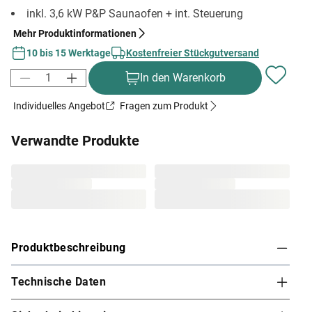
inkl. 3,6 kW P&P Saunaofen + int. Steuerung
Mehr Produktinformationen
10 bis 15 Werktage
Kostenfreier Stückgutversand
In den Warenkorb
Individuelles Angebot
Fragen zum Produkt
Verwandte Produkte
Produktbeschreibung
Technische Daten
Karibu Innensauna Nanja in Systembauweise für
1-2 Personen