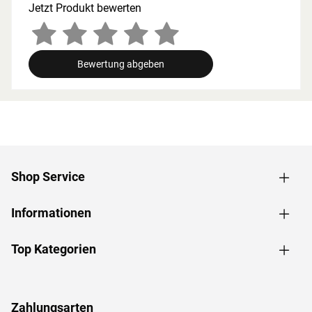
werden, um gute Luftzirkulation zu gewährleisten. So
Jetzt Produkt bewerten
kann feucht-warme Luft besser abziehen. In diesem
Zusammenhang müssen die Mindestraumhöhe und -
breite beachtet werden.
Bewertung abgeben
Grundausstattung
Innenmaße: Die Innenmaße dieser Sauna mit B 136 x T
136 x H 192 cm erlauben es, dass 1-2 Personen
gleichzeitig saunieren können.
Saunaliegen: Mit 2 Liegen wird das Erlebnis für jeden
Saunagast besonders angenehm. In der
Shop Service
Grundausstattung sind folgende Liegebänke enthalten: 1
Liege, ca. 52 cm breit, 1 Liege, ca. 27 cm breit, (massives
Informationen
Espenholz).
Eckeinstieg: Besonders gut eignet sie sich für kleine
Räume. Sie nutzt jeden Quadratmeter sinnvoll und ist in
Top Kategorien
nahezu jeden Raum integrierbar - äußerst kompakt und
platzsparend.
Dachkranz: Der im Paket enthaltene Dachkranz mit
Zahlungsarten
integrierten LED-Lampen zaubert harmonisches Licht um