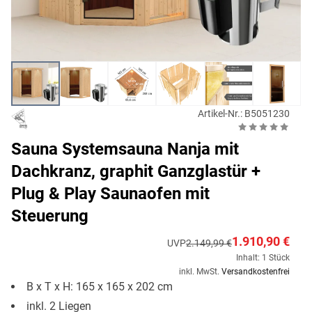
Artikel-Nr.: B5051230
Sauna Systemsauna Nanja mit
Dachkranz, graphit Ganzglastür +
Plug & Play Saunaofen mit
Steuerung
1.910,90 €
UVP
2.149,99 €
Inhalt: 1 Stück
inkl. MwSt.
Versandkostenfrei
B x T x H: 165 x 165 x 202 cm
inkl. 2 Liegen