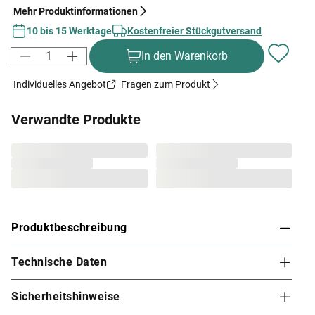
Mehr Produktinformationen
10 bis 15 Werktage
Kostenfreier Stückgutversand
In den Warenkorb
Individuelles Angebot
Fragen zum Produkt
Verwandte Produkte
Produktbeschreibung
Technische Daten
Karibu Innensauna Saja in Systembauweise für 1-
2 Personen
Sicherheitshinweise
Dieses Saunamodell – eine System- bzw. Elementsauna