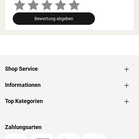
Zusammenhang müssen die Mindestraumhöhe und -
breite beachtet werden.
Bewertung abgeben
Grundausstattung
Innenmaße: Die Innenmaße dieser Sauna mit B 136 x T
181 x H 192 cm erlauben es, dass 1-2 Personen
gleichzeitig saunieren können.
Saunaliegen: Auf 2 Liegen aus massivem Espenholz wird
das Sauna-Erlebnis besonders bequem. Folgende
Shop Service
Saunabänke werden mitgeliefert: 1 Liege, ca. 57 cm breit,
1 Liege, ca. 27 cm breit, (massives Espenholz).
Informationen
Eckeinstieg: Besonders gut eignet sie sich für kleine
Räume. Sie nutzt jeden Quadratmeter sinnvoll und ist in
nahezu jeden Raum integrierbar - äußerst kompakt und
Top Kategorien
platzsparend.
Spiegelbar: Bei dieser Sauna ist ein spiegelverkehrter
Aufbau möglich. Je nach Raumeigenschaften kann sie
Zahlungsarten
rechts oder links positioniert werden.
Türvariante