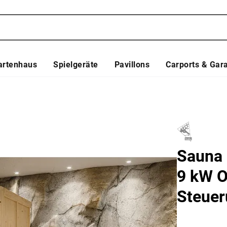
artenhaus
Spielgeräte
Pavillons
Carports & Gar
Sauna 
9 kW O
Steue