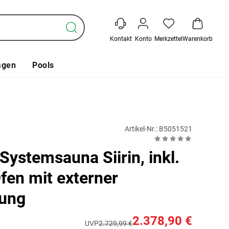
Kontakt
Konto
Merkzettel
Warenkorb
agen
Pools
Artikel-Nr.: B5051521
Systemsauna Siirin, inkl.
fen mit externer
rung
2.378,90 €
UVP
2.729,99 €