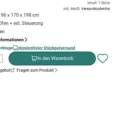
Inhalt: 1 Stück
inkl. MwSt.
Versandkostenfrei
 196 x 170 x 198 cm
Ofen + ext. Steuerung
gen
nformationen
erktage
Kostenfreier Stückgutversand
In den Warenkorb
ngebot
Fragen zum Produkt