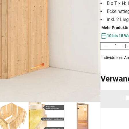
B x T x H:
Eckeinstie
inkl. 2 Lie
Mehr Produkti
10 bis 15 W
Individuelles A
Verwan