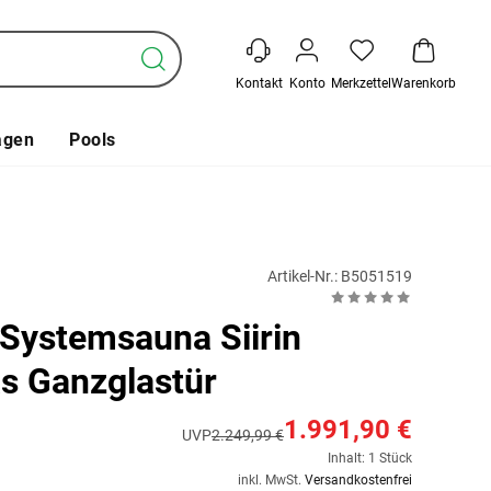
Kontakt
Konto
Merkzettel
Warenkorb
agen
Pools
Artikel-Nr.: B5051519
Systemsauna Siirin
as Ganzglastür
1.991,90 €
UVP
2.249,99 €
Inhalt: 1 Stück
inkl. MwSt.
Versandkostenfrei