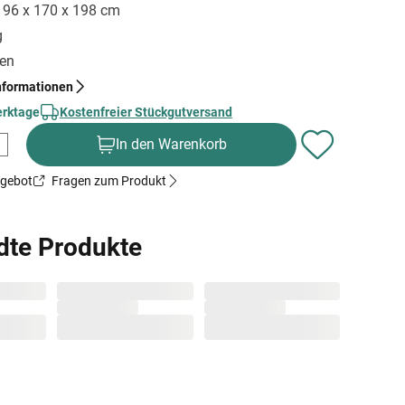
 196 x 170 x 198 cm
g
gen
nformationen
erktage
Kostenfreier Stückgutversand
In den Warenkorb
ngebot
Fragen zum Produkt
dte Produkte