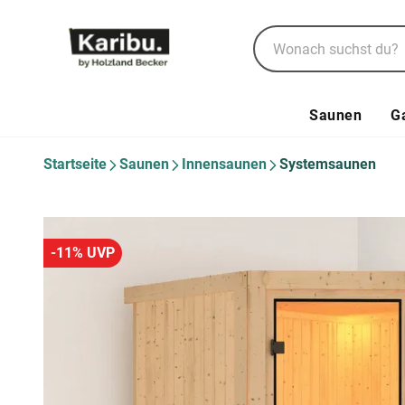
Saunen
G
Startseite
Saunen
Innensaunen
Systemsaunen
-11% UVP